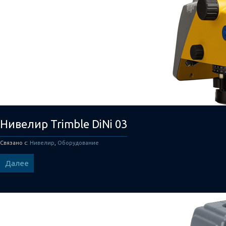
Нивелир Trimble DiNi 03
Связано с:
Нивелир
,
Оборудование
Далее